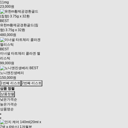
11mg
23,000원
BEST
유한m황제공경환골드(침
향) 3.75g x 32환
480,000원
BEST
이너셀 타트체리 콜라겐 젤
리스틱
99,000원
BEST
노니앤진생베리
150,000원
1번째 리스트
2번째 리스트
상품 정렬
상품정렬
낮은가격순
높은가격순
상품명순