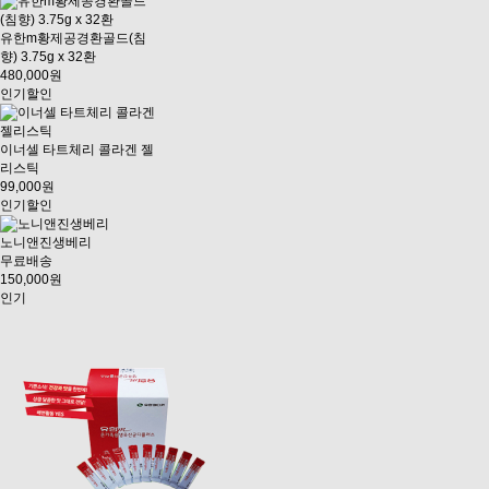
유한m황제공경환골드(침
향) 3.75g x 32환
480,000원
인기
할인
이너셀 타트체리 콜라겐 젤
리스틱
99,000원
인기
할인
노니앤진생베리
무료배송
150,000원
인기