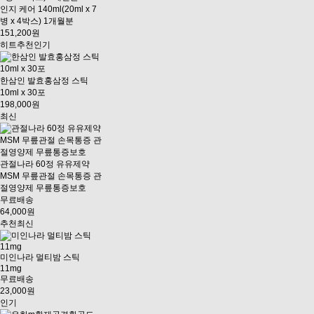
인지 케어 140ml(20ml x 7
병 x 4박스) 1개월분
151,200원
히트
추천
인기
한삼인 발효홍삼정 스틱
10ml x 30포
198,000원
최신
관절나라 60정 유유제약
MSM 무릎관절 손목통증 관
절영양제 무릎통증보호
무료배송
64,000원
추천
최신
미인나라 멀티밤 스틱
11mg
무료배송
23,000원
인기