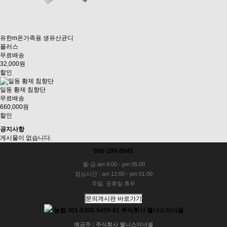
유한m온가족용 생유산균디
플러스
무료배송
32,000원
할인
일동 황제 침향단
무료배송
660,000원
할인
공지사항
게시물이 없습니다.
080-298-8845
월-금 am 9:00 - pm 05:00
점심시간 : am 12:00 - pm 01:00
주말, 공휴일 휴무
문의게시판 바로가기
농협 301-0300-5459-81 주식회사 웰니스이너셀
예금주 : 주식회사 웰니스이너셀