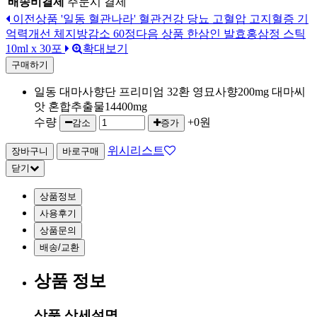
배송비결제
주문시 결제
이전상품
'일동 혈관나라' 혈관건강 당뇨 고혈압 고지혈증 기
억력개선 체지방감소 60정
다음 상품
한삼인 발효홍삼정 스틱
10ml x 30포
확대보기
구매하기
일동 대마사향단 프리미엄 32환 영묘사향200mg 대마씨
앗 혼합추출물14400mg
수량
+0원
감소
증가
위시리스트
닫기
상품정보
사용후기
상품문의
배송/교환
상품 정보
상품 상세설명