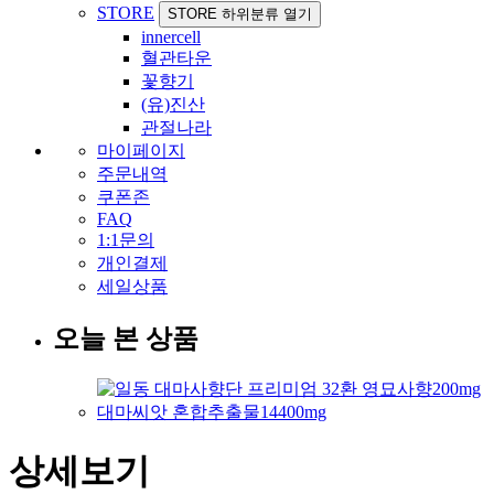
STORE
STORE 하위분류 열기
innercell
혈관타운
꽃향기
(유)진산
관절나라
마이페이지
주문내역
쿠폰존
FAQ
1:1문의
개인결제
세일상품
오늘 본 상품
상세보기